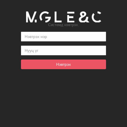
Системд нэвтрэх.
Нэвтрэх