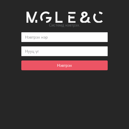
Системд нэвтрэх.
Нэвтрэх