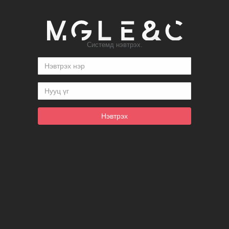
Системд нэвтрэх.
Нэвтрэх