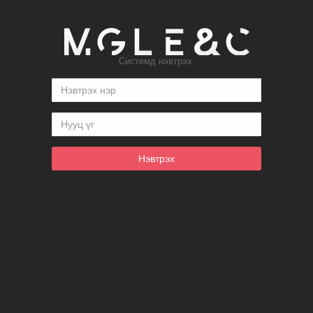
Системд нэвтрэх.
Нэвтрэх