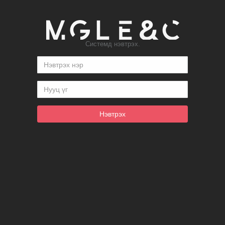
Системд нэвтрэх.
Нэвтрэх