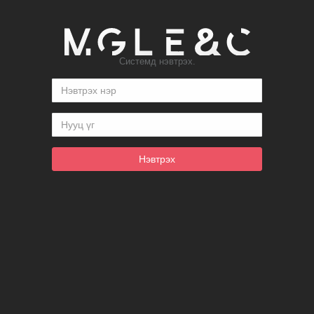
Системд нэвтрэх.
Нэвтрэх