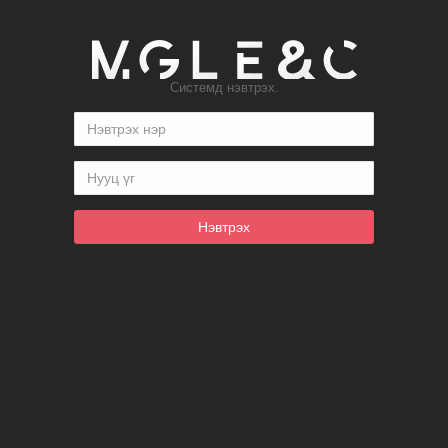
Системд нэвтрэх.
Нэвтрэх