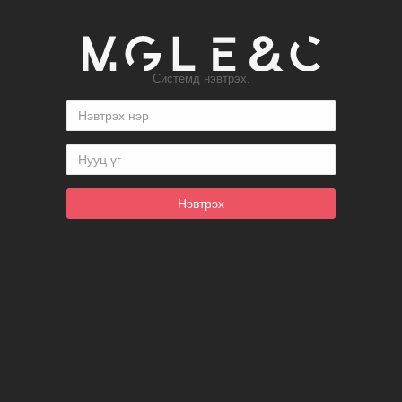
Системд нэвтрэх.
Нэвтрэх