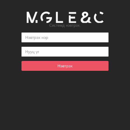
Системд нэвтрэх.
Нэвтрэх