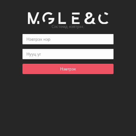
Системд нэвтрэх.
Нэвтрэх