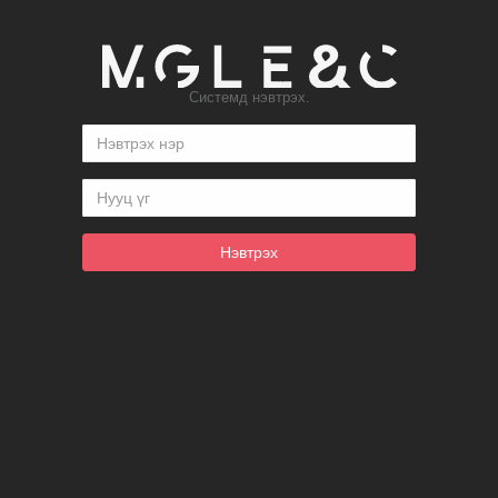
Системд нэвтрэх.
Нэвтрэх