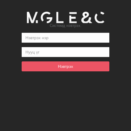
Системд нэвтрэх.
Нэвтрэх