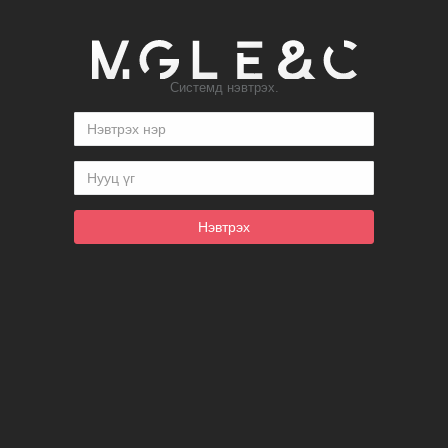
Системд нэвтрэх.
Нэвтрэх