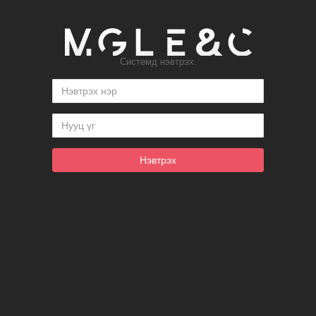
Системд нэвтрэх.
Нэвтрэх