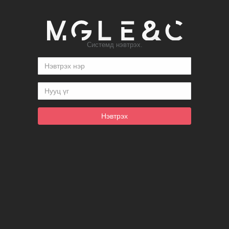
Системд нэвтрэх.
Нэвтрэх