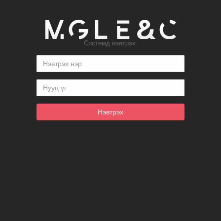
Системд нэвтрэх.
Нэвтрэх