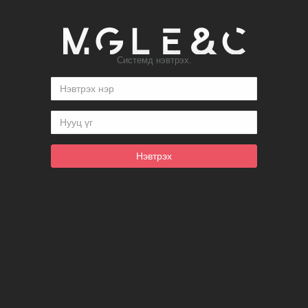
Системд нэвтрэх.
Нэвтрэх