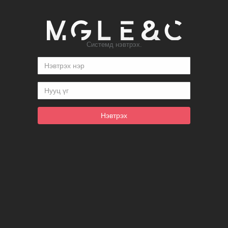
Системд нэвтрэх.
Нэвтрэх