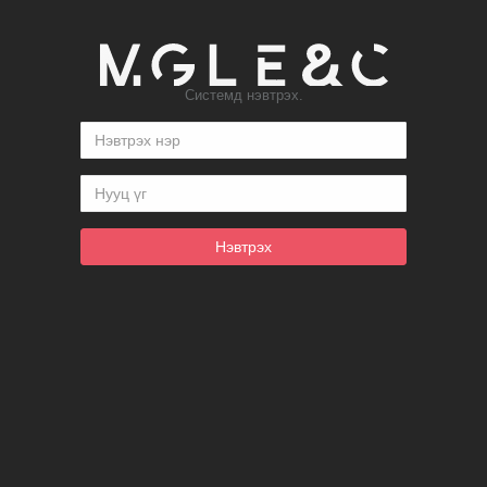
Системд нэвтрэх.
Нэвтрэх