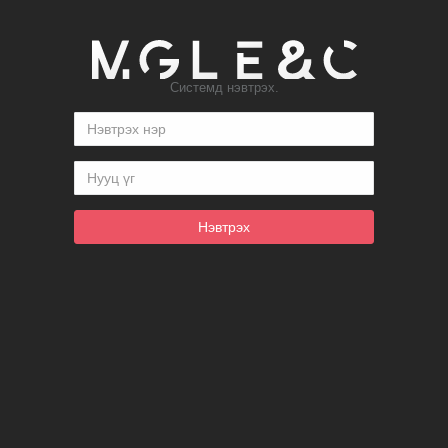
Системд нэвтрэх.
Нэвтрэх