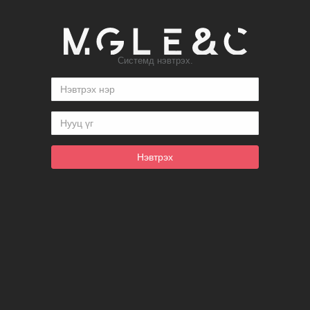
Системд нэвтрэх.
Нэвтрэх