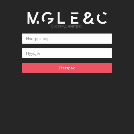
Системд нэвтрэх.
Нэвтрэх