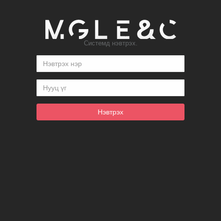
Системд нэвтрэх.
Нэвтрэх