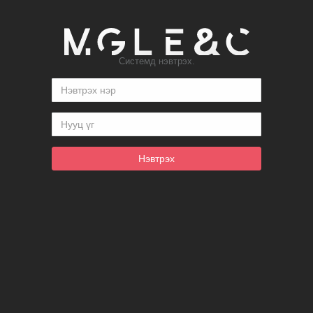
Системд нэвтрэх.
Нэвтрэх