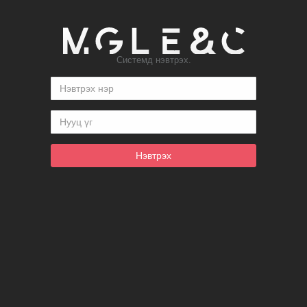
Системд нэвтрэх.
Нэвтрэх