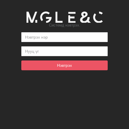
Системд нэвтрэх.
Нэвтрэх