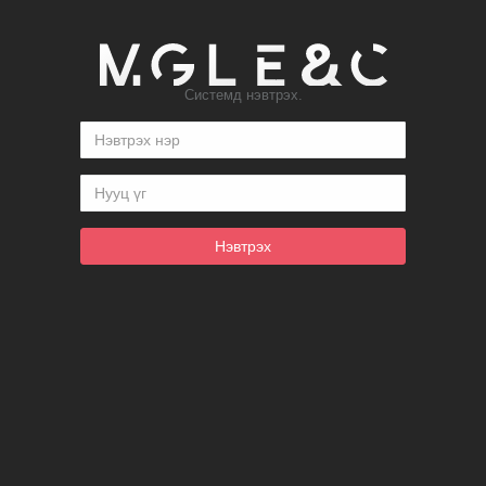
Системд нэвтрэх.
Нэвтрэх