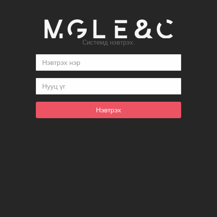
Системд нэвтрэх.
Нэвтрэх