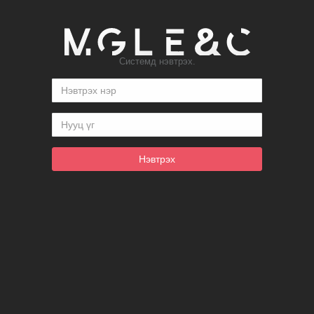
Системд нэвтрэх.
Нэвтрэх