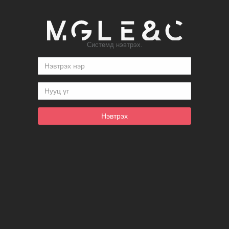
Системд нэвтрэх.
Нэвтрэх