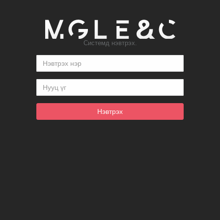
Системд нэвтрэх.
Нэвтрэх