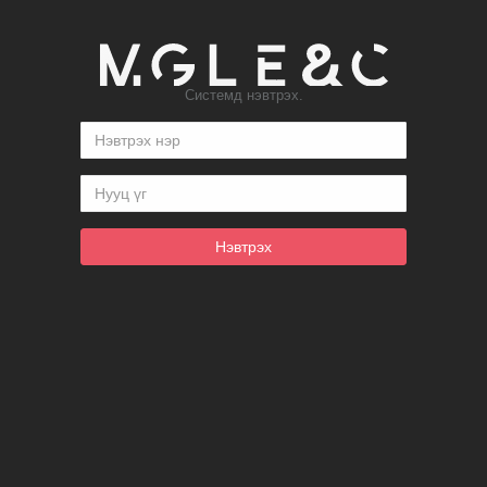
Системд нэвтрэх.
Нэвтрэх