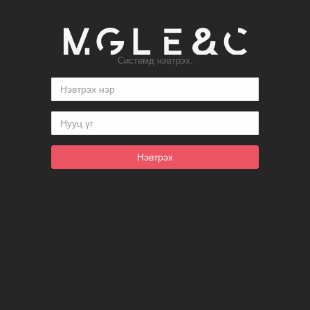
Системд нэвтрэх.
Нэвтрэх