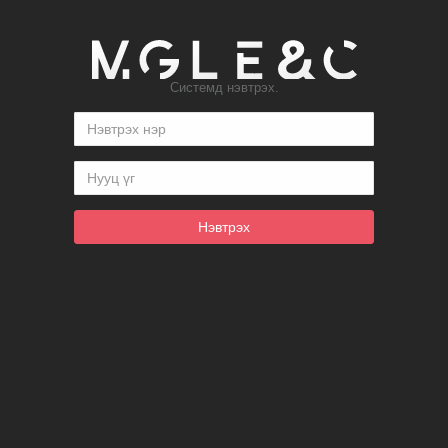
Системд нэвтрэх.
Нэвтрэх