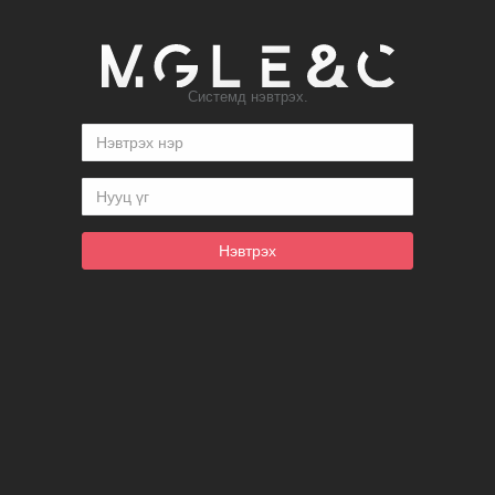
Системд нэвтрэх.
Нэвтрэх