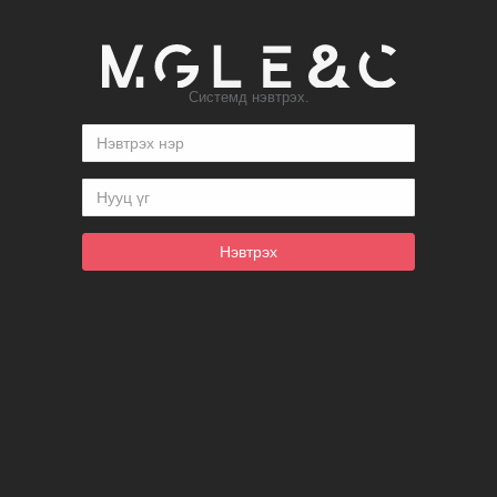
Системд нэвтрэх.
Нэвтрэх