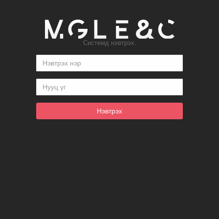
Системд нэвтрэх.
Нэвтрэх