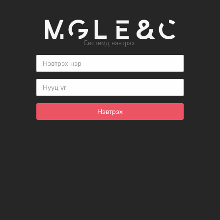
Системд нэвтрэх.
Нэвтрэх