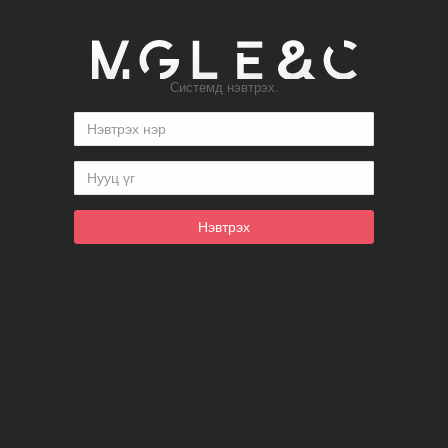
Системд нэвтрэх.
Нэвтрэх