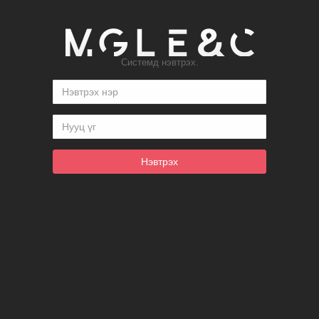
Системд нэвтрэх.
Нэвтрэх