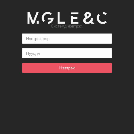
Системд нэвтрэх.
Нэвтрэх