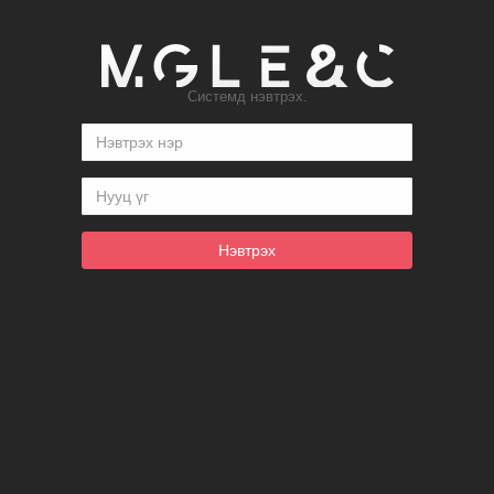
Системд нэвтрэх.
Нэвтрэх