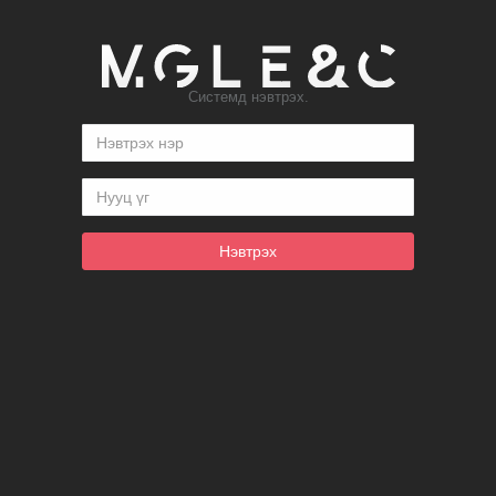
Системд нэвтрэх.
Нэвтрэх