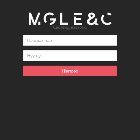
Системд нэвтрэх.
Нэвтрэх