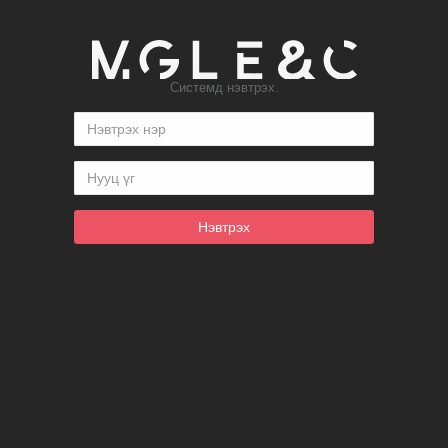
Системд нэвтрэх.
Нэвтрэх