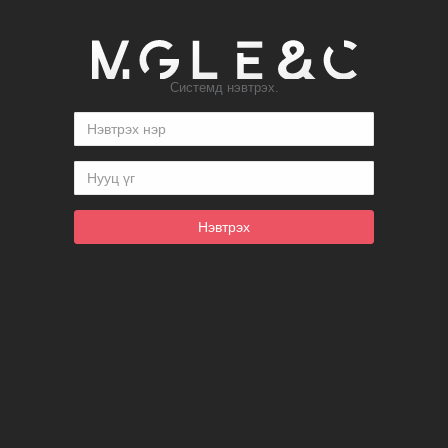
Системд нэвтрэх.
Нэвтрэх