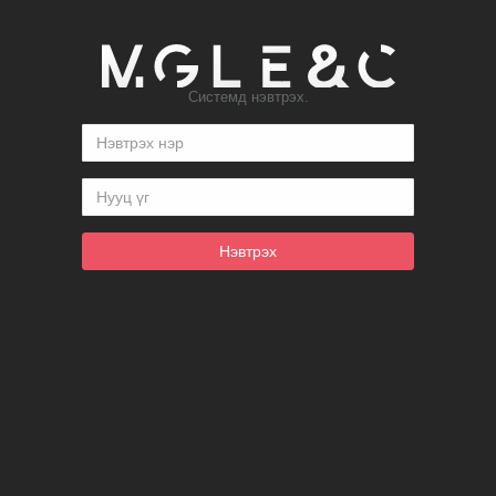
Системд нэвтрэх.
Нэвтрэх