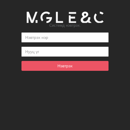
Системд нэвтрэх.
Нэвтрэх