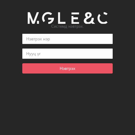
Системд нэвтрэх.
Нэвтрэх