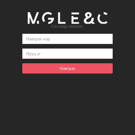
Системд нэвтрэх.
Нэвтрэх